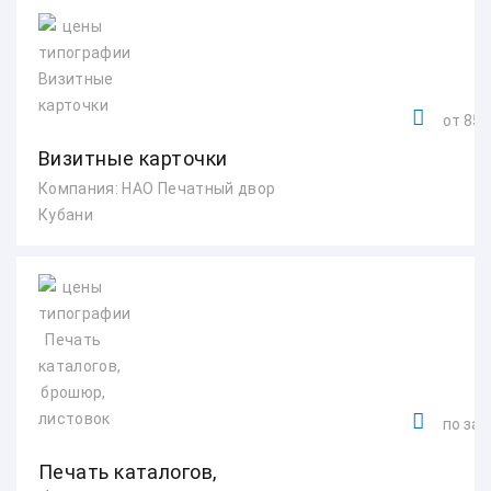
от 850
Визитные карточки
Компания: НАО Печатный двор
Кубани
по зап
Печать каталогов,