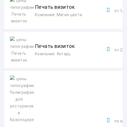
Печать визиток
от 1,4 
Компания: Магия цвета
Печать визиток
от 250
Компания: Янтарь
по зап