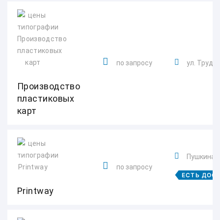
по запросу
ул. Труда,
Производство
пластиковых
карт
Пушкина 
по запросу
ЕСТЬ ДОС
‎Printway