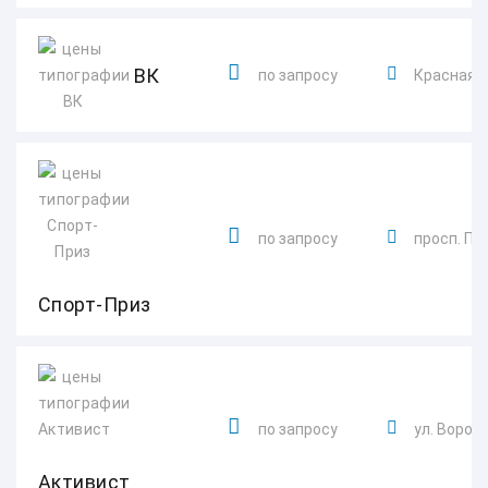
ВК
по запросу
Красная ул
по запросу
просп. По
Спорт-Приз
по запросу
ул. Воровс
Активист