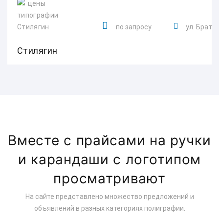
по запросу
ул. Брать
Стилягин
Вместе с прайсами на ручки
и карандаши с логотипом
просматривают
На сайте представлено множество предложений и
объявлений в разных категориях полиграфии.