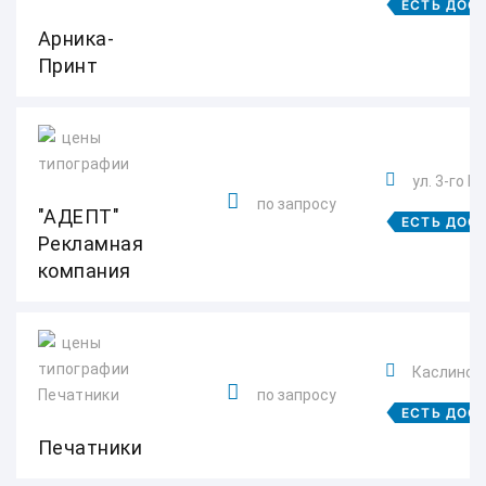
ЕСТЬ ДОС
Арника-
Принт
ул. 3-го И
по запросу
"АДЕПТ"
ЕСТЬ ДОС
Рекламная
компания
Каслинска
по запросу
ЕСТЬ ДОС
Печатники