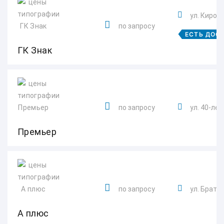
ул. Кирова
по запросу
ЕСТЬ ДОС
ГК Знак
по запросу
ул. 40-лет
Премьер
по запросу
ул. Брать
А плюс