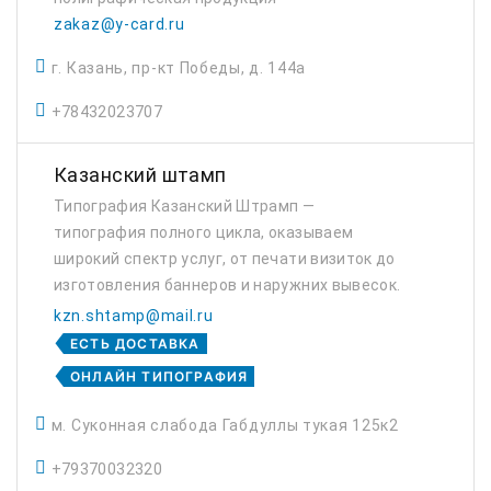
zakaz@y-card.ru
г. Казань, пр-кт Победы, д. 144а
+78432023707
Казанский штамп
Типография Казанский Штрамп —
типография полного цикла, оказываем
широкий спектр услуг, от печати визиток до
изготовления баннеров и наружних вывесок.
Есть штатные дизайнеры, которые готовы
kzn.shtamp@mail.ru
создать дизайн вашей мечты. Мы на этом
ЕСТЬ ДОСТАВКА
рынке с 2025 года ...
ОНЛАЙН ТИПОГРАФИЯ
м. Суконная слабода Габдуллы тукая 125к2
+79370032320