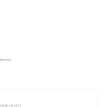
авлены.
ровая печать