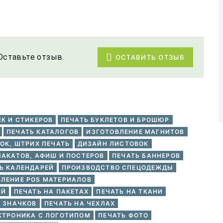
Оставьте отзыв.
ОСТАВИТЬ ОТЗЫВ
ЕК И СТИКЕРОВ
ПЕЧАТЬ БУКЛЕТОВ И БРОШЮР
ПЕЧАТЬ КАТАЛОГОВ
ИЗГОТОВЛЕНИЕ МАГНИТОВ
ОК, ШТРИХ ПЕЧАТЬ
ДИЗАЙН ЛИСТОВОК
ЛАКАТОВ, АФИШ И ПОСТЕРОВ
ПЕЧАТЬ БАННЕРОВ
Ь КАЛЕНДАРЕЙ
ПРОИЗВОДСТВО СПЕЦОДЕЖДЫ
ЛЕНИЕ POS МАТЕРИАЛОВ
ЕЙ
ПЕЧАТЬ НА ПАКЕТАХ
ПЕЧАТЬ НА ТКАНИ
И ЗНАЧКОВ
ПЕЧАТЬ НА ЧЕХЛАХ
КТРОНИКА С ЛОГОТИПОМ
ПЕЧАТЬ ФОТО