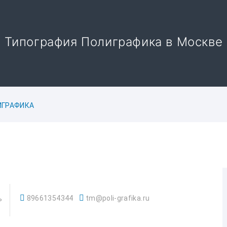
Типография Полиграфика в Москве
ИГРАФИКА
89661354344
tm@poli-grafika.ru
ь