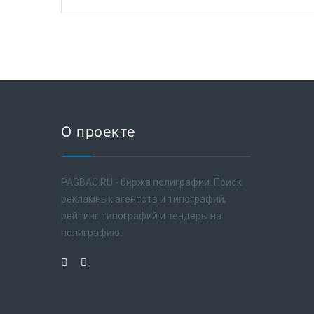
О проекте
PAGBAC.RU - биржа полиграфии. Поиск
рекламных агентств и типографий,
рейтинг типографий и тендеры на
полиграфию.