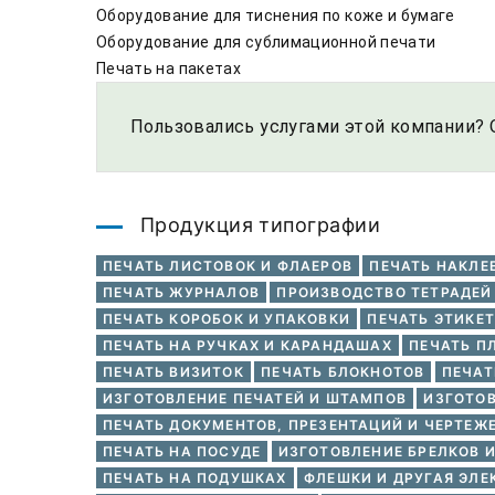
Оборудование для тиснения по коже и бумаге

Оборудование для сублимационной печати

Печать на пакетах
Пользовались услугами этой компании? 
Продукция типографии
ПЕЧАТЬ ЛИСТОВОК И ФЛАЕРОВ
ПЕЧАТЬ НАКЛЕ
ПЕЧАТЬ ЖУРНАЛОВ
ПРОИЗВОДСТВО ТЕТРАДЕЙ
ПЕЧАТЬ КОРОБОК И УПАКОВКИ
ПЕЧАТЬ ЭТИКЕТ
ПЕЧАТЬ НА РУЧКАХ И КАРАНДАШАХ
ПЕЧАТЬ П
ПЕЧАТЬ ВИЗИТОК
ПЕЧАТЬ БЛОКНОТОВ
ПЕЧАТ
ИЗГОТОВЛЕНИЕ ПЕЧАТЕЙ И ШТАМПОВ
ИЗГОТОВ
ПЕЧАТЬ ДОКУМЕНТОВ, ПРЕЗЕНТАЦИЙ И ЧЕРТЕЖ
ПЕЧАТЬ НА ПОСУДЕ
ИЗГОТОВЛЕНИЕ БРЕЛКОВ 
ПЕЧАТЬ НА ПОДУШКАХ
ФЛЕШКИ И ДРУГАЯ ЭЛЕ