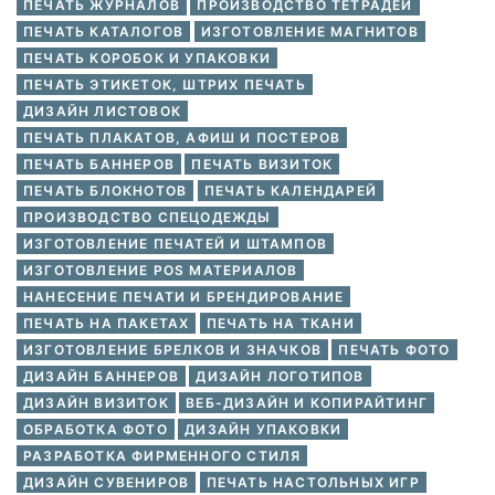
ПЕЧАТЬ ЖУРНАЛОВ
ПРОИЗВОДСТВО ТЕТРАДЕЙ
ПЕЧАТЬ КАТАЛОГОВ
ИЗГОТОВЛЕНИЕ МАГНИТОВ
ПЕЧАТЬ КОРОБОК И УПАКОВКИ
ПЕЧАТЬ ЭТИКЕТОК, ШТРИХ ПЕЧАТЬ
ДИЗАЙН ЛИСТОВОК
ПЕЧАТЬ ПЛАКАТОВ, АФИШ И ПОСТЕРОВ
ПЕЧАТЬ БАННЕРОВ
ПЕЧАТЬ ВИЗИТОК
ПЕЧАТЬ БЛОКНОТОВ
ПЕЧАТЬ КАЛЕНДАРЕЙ
ПРОИЗВОДСТВО СПЕЦОДЕЖДЫ
ИЗГОТОВЛЕНИЕ ПЕЧАТЕЙ И ШТАМПОВ
ИЗГОТОВЛЕНИЕ POS МАТЕРИАЛОВ
НАНЕСЕНИЕ ПЕЧАТИ И БРЕНДИРОВАНИЕ
ПЕЧАТЬ НА ПАКЕТАХ
ПЕЧАТЬ НА ТКАНИ
ИЗГОТОВЛЕНИЕ БРЕЛКОВ И ЗНАЧКОВ
ПЕЧАТЬ ФОТО
ДИЗАЙН БАННЕРОВ
ДИЗАЙН ЛОГОТИПОВ
ДИЗАЙН ВИЗИТОК
ВЕБ-ДИЗАЙН И КОПИРАЙТИНГ
ОБРАБОТКА ФОТО
ДИЗАЙН УПАКОВКИ
РАЗРАБОТКА ФИРМЕННОГО СТИЛЯ
ДИЗАЙН СУВЕНИРОВ
ПЕЧАТЬ НАСТОЛЬНЫХ ИГР