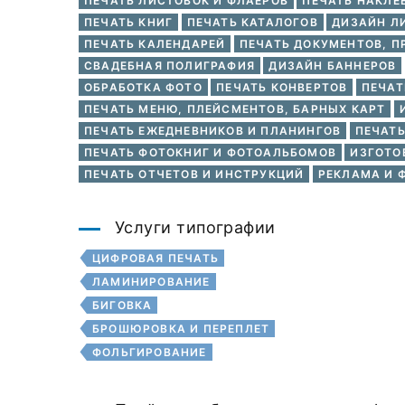
ПЕЧАТЬ ЛИСТОВОК И ФЛАЕРОВ
ПЕЧАТЬ НАКЛЕ
ПЕЧАТЬ КНИГ
ПЕЧАТЬ КАТАЛОГОВ
ДИЗАЙН Л
ПЕЧАТЬ КАЛЕНДАРЕЙ
ПЕЧАТЬ ДОКУМЕНТОВ, П
СВАДЕБНАЯ ПОЛИГРАФИЯ
ДИЗАЙН БАННЕРОВ
ОБРАБОТКА ФОТО
ПЕЧАТЬ КОНВЕРТОВ
ПЕЧАТ
ПЕЧАТЬ МЕНЮ, ПЛЕЙСМЕНТОВ, БАРНЫХ КАРТ
ПЕЧАТЬ ЕЖЕДНЕВНИКОВ И ПЛАНИНГОВ
ПЕЧАТЬ
ПЕЧАТЬ ФОТОКНИГ И ФОТОАЛЬБОМОВ
ИЗГОТО
ПЕЧАТЬ ОТЧЕТОВ И ИНСТРУКЦИЙ
РЕКЛАМА И 
Услуги типографии
ЦИФРОВАЯ ПЕЧАТЬ
ЛАМИНИРОВАНИЕ
БИГОВКА
БРОШЮРОВКА И ПЕРЕПЛЕТ
ФОЛЬГИРОВАНИЕ