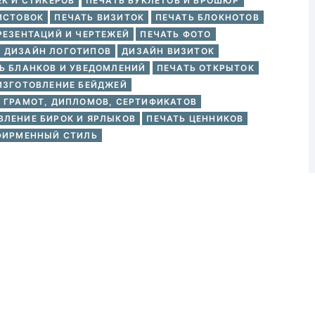
ЕК И СТИКЕРОВ
ПЕЧАТЬ БУКЛЕТОВ И БРОШЮР
ИСТОВОК
ПЕЧАТЬ ВИЗИТОК
ПЕЧАТЬ БЛОКНОТОВ
РЕЗЕНТАЦИЙ И ЧЕРТЕЖЕЙ
ПЕЧАТЬ ФОТО
ДИЗАЙН ЛОГОТИПОВ
ДИЗАЙН ВИЗИТОК
Ь БЛАНКОВ И УВЕДОМЛЕНИЙ
ПЕЧАТЬ ОТКРЫТОК
ИЗГОТОВЛЕНИЕ БЕЙДЖЕЙ
 ГРАМОТ, ДИПЛОМОВ, СЕРТИФИКАТОВ
ВЛЕНИЕ БИРОК И ЯРЛЫКОВ
ПЕЧАТЬ ЦЕННИКОВ
ФИРМЕННЫЙ СТИЛЬ