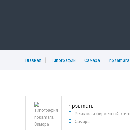
Главная
Типографии
Самара
npsamara
npsamara
Реклама и фирменный стил
Самара