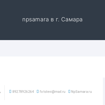
npsamara в г. Самара
89278926264
fotolevi@mail.ru
NpSamara.ru
ь