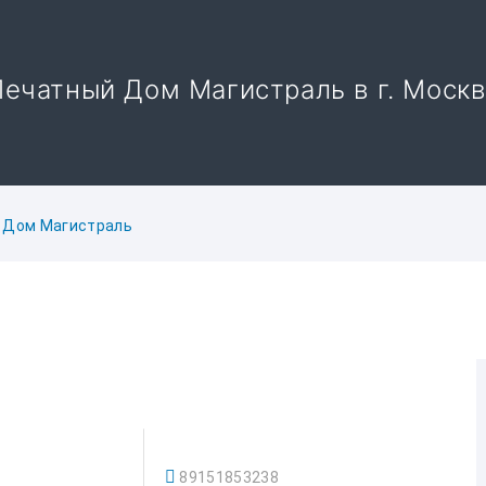
Печатный Дом Магистраль в г. Москв
 Дом Магистраль
89151853238