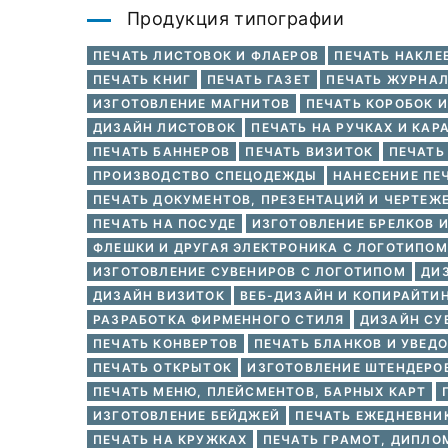
Продукция типографии
ПЕЧАТЬ ЛИСТОВОК И ФЛАЕРОВ
ПЕЧАТЬ НАКЛЕ
ПЕЧАТЬ КНИГ
ПЕЧАТЬ ГАЗЕТ
ПЕЧАТЬ ЖУРНА
ИЗГОТОВЛЕНИЕ МАГНИТОВ
ПЕЧАТЬ КОРОБОК 
ДИЗАЙН ЛИСТОВОК
ПЕЧАТЬ НА РУЧКАХ И КА
ПЕЧАТЬ БАННЕРОВ
ПЕЧАТЬ ВИЗИТОК
ПЕЧАТЬ
ПРОИЗВОДСТВО СПЕЦОДЕЖДЫ
НАНЕСЕНИЕ ПЕ
ПЕЧАТЬ ДОКУМЕНТОВ, ПРЕЗЕНТАЦИЙ И ЧЕРТЕЖ
ПЕЧАТЬ НА ПОСУДЕ
ИЗГОТОВЛЕНИЕ БРЕЛКОВ 
ФЛЕШКИ И ДРУГАЯ ЭЛЕКТРОНИКА С ЛОГОТИПОМ
ИЗГОТОВЛЕНИЕ СУВЕНИРОВ С ЛОГОТИПОМ
ДИ
ДИЗАЙН ВИЗИТОК
ВЕБ-ДИЗАЙН И КОПИРАЙТИ
РАЗРАБОТКА ФИРМЕННОГО СТИЛЯ
ДИЗАЙН СУ
ПЕЧАТЬ КОНВЕРТОВ
ПЕЧАТЬ БЛАНКОВ И УВЕД
ПЕЧАТЬ ОТКРЫТОК
ИЗГОТОВЛЕНИЕ ШТЕНДЕРО
ПЕЧАТЬ МЕНЮ, ПЛЕЙСМЕНТОВ, БАРНЫХ КАРТ
ИЗГОТОВЛЕНИЕ БЕЙДЖЕЙ
ПЕЧАТЬ ЕЖЕДНЕВНИ
ПЕЧАТЬ НА КРУЖКАХ
ПЕЧАТЬ ГРАМОТ, ДИПЛО