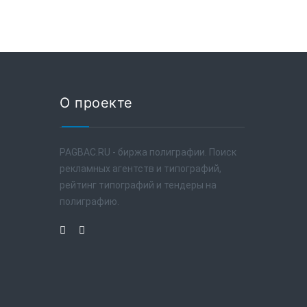
О проекте
PAGBAC.RU - биржа полиграфии. Поиск
рекламных агентств и типографий,
рейтинг типографий и тендеры на
полиграфию.