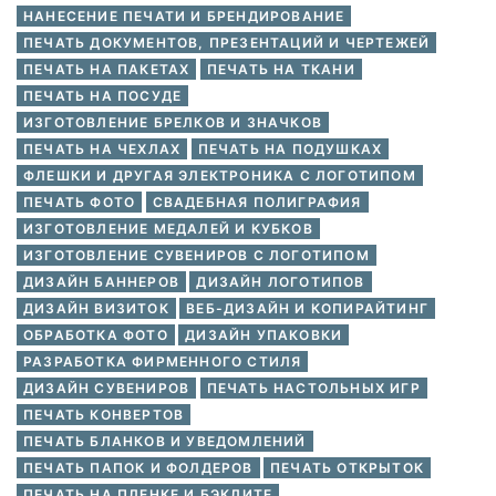
НАНЕСЕНИЕ ПЕЧАТИ И БРЕНДИРОВАНИЕ
ПЕЧАТЬ ДОКУМЕНТОВ, ПРЕЗЕНТАЦИЙ И ЧЕРТЕЖЕЙ
ПЕЧАТЬ НА ПАКЕТАХ
ПЕЧАТЬ НА ТКАНИ
ПЕЧАТЬ НА ПОСУДЕ
ИЗГОТОВЛЕНИЕ БРЕЛКОВ И ЗНАЧКОВ
ПЕЧАТЬ НА ЧЕХЛАХ
ПЕЧАТЬ НА ПОДУШКАХ
ФЛЕШКИ И ДРУГАЯ ЭЛЕКТРОНИКА С ЛОГОТИПОМ
ПЕЧАТЬ ФОТО
СВАДЕБНАЯ ПОЛИГРАФИЯ
ИЗГОТОВЛЕНИЕ МЕДАЛЕЙ И КУБКОВ
ИЗГОТОВЛЕНИЕ СУВЕНИРОВ С ЛОГОТИПОМ
ДИЗАЙН БАННЕРОВ
ДИЗАЙН ЛОГОТИПОВ
ДИЗАЙН ВИЗИТОК
ВЕБ-ДИЗАЙН И КОПИРАЙТИНГ
ОБРАБОТКА ФОТО
ДИЗАЙН УПАКОВКИ
РАЗРАБОТКА ФИРМЕННОГО СТИЛЯ
ДИЗАЙН СУВЕНИРОВ
ПЕЧАТЬ НАСТОЛЬНЫХ ИГР
ПЕЧАТЬ КОНВЕРТОВ
ПЕЧАТЬ БЛАНКОВ И УВЕДОМЛЕНИЙ
ПЕЧАТЬ ПАПОК И ФОЛДЕРОВ
ПЕЧАТЬ ОТКРЫТОК
ПЕЧАТЬ НА ПЛЕНКЕ И БЭКЛИТЕ