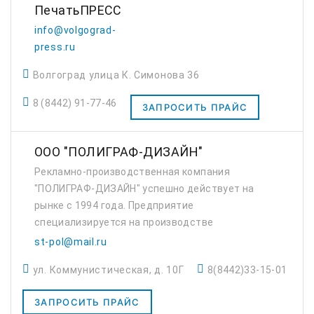
ПечатьПРЕСС
info@volgograd-
press.ru
Волгоград улица К. Симонова 36
8 (8442) 91-77-46
ЗАПРОСИТЬ ПРАЙС
ООО "ПОЛИГРАФ-ДИЗАЙН"
Рекламно-производственная компания
"ПОЛИГРАФ-ДИЗАЙН" успешно действует на
рынке с 1994 года. Предприятие
специализируется на производстве
полиграфической продукции : бланки,
st-pol@mail.ru
журналы, визитки, брошюры, календари и
ул. Коммунистическая, д. 10Г
8(8442)33-15-01
т.д. Также осуществляет постпеч...
ЗАПРОСИТЬ ПРАЙС