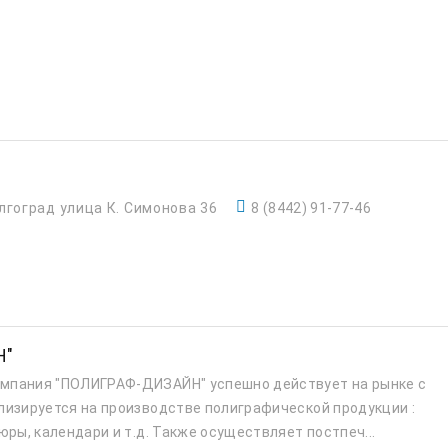
лгоград улица К. Симонова 36
8 (8442) 91-77-46
Н"
мпания "ПОЛИГРАФ-ДИЗАЙН" успешно действует на рынке с
лизируется на производстве полиграфической продукции :
юры, календари и т.д. Также осуществляет постпеч...