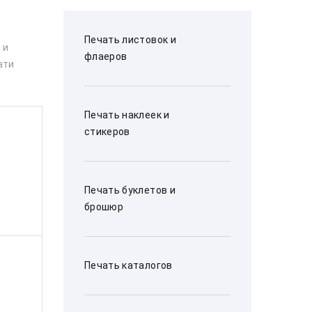
Печать листовок и
 и
флаеров
ати
Печать наклеек и
стикеров
Печать буклетов и
брошюр
Печать каталогов