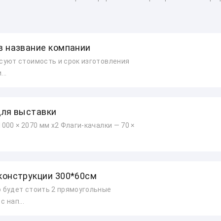
в название компании
суют стоимость и срок изготовления
..
для выставки
1000 × 2070 мм х2 Флаги-качалки — 70 ×
конструкции 300*60см
о будет стоить 2 прямоугольные
 нап...