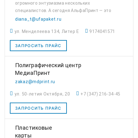
огромного энтузиазма нескольких
специалистов. А сегодня AльфаПринт — это
крупнейшая типография полного цикла в
diana_t@ufapaket.ru
Уфе с большим парком современного
ул. Менделеева 134, Литер Е
9174041571
оборудования. Ос...
ЗАПРОСИТЬ ПРАЙС
Полиграфический центр
МедиаПринт
zakaz@mdprint.ru
ул. 50-летия Октября, 20
+7 (347) 216-34-45
ЗАПРОСИТЬ ПРАЙС
Пластиковые
карты