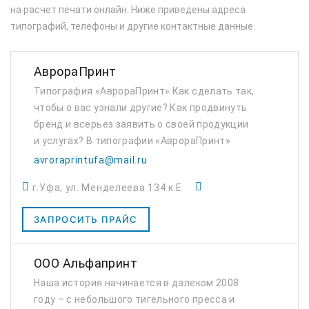
на расчет печати онлайн. Ниже приведены адреса
типографий, телефоны и другие контактные данные.
АврораПринт
Типография «АврораПринт» Как сделать так,
чтобы о вас узнали другие? Как продвинуть
бренд и всерьез заявить о своей продукции
и услугах? В типографии «АврораПринт»
есть ответы на эти вопросы. Мы помогаем
avroraprintufa@mail.ru
юридическим и физическим лицам стать ...
г.Уфа, ул. Менделеева 134 к.Е
ЗАПРОСИТЬ ПРАЙС
ООО Альфапринт
Наша история начинается в далеком 2008
году – с небольшого тигельного пресса и