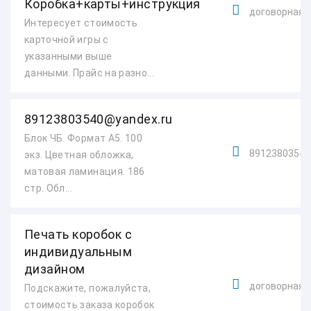
Коробка+карты+инструкция
договорная
Интересует стоимость
карточной игры с
указанными выше
данными. Прайс на разно...
89123803540@yandex.ru
Блок ЧБ. Формат А5. 100
89123803540@
экз. Цветная обложка,
матовая ламинация. 186
стр. Обл...
Печать коробок с
индивидуальным
дизайном
договорная
Подскажите, пожалуйста,
стоимость заказа коробок