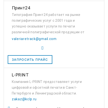
Принт24
Типография Принт24 работает на рынке
полиграфических услуг с 2001 года и
успешно оказывает услуги по печати
различной полиграфической продукции от
листовок до глянцевых журналов и упаковки.
valeriaretrack@gmail.com
Накопленный нами опыт и постоянное
развитие позволяет нам...
ЗАПРОСИТЬ ПРАЙС
L-PRINT
Компания L-PRINT предоставляет услуги
цифровой и офсетной печати в Санкт-
Петербурге и Ленинградской области.
zakaz@kclp.ru