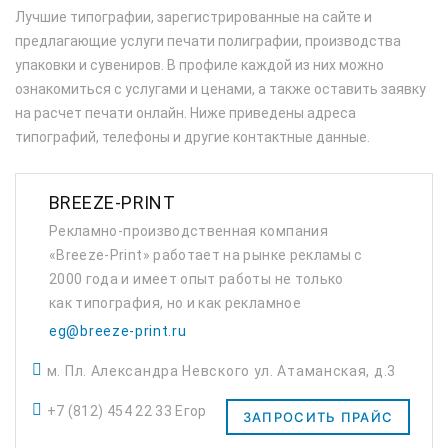
Лучшие типографии, зарегистрированные на сайте и
предлагающие услуги печати полиграфии, производства
упаковки и сувениров. В профиле каждой из них можно
ознакомиться с услугами и ценами, а также оставить заявку
на расчет печати онлайн. Ниже приведены адреса
типографий, телефоны и другие контактные данные.
BREEZE-PRINT
Рекламно-производственная компания
«Breeze-Print» работает на рынке рекламы с
2000 года и имеет опыт работы не только
как типография, но и как рекламное
агентство (более 8 лет)! Все это время мы
eg@breeze-print.ru
производим полиграфическую и имиджевую
м. Пл. Александра Невского ул. Атаманская, д.3
продукцию ВЫС...
+7 (812) 454 22 33 Егор
ЗАПРОСИТЬ ПРАЙС