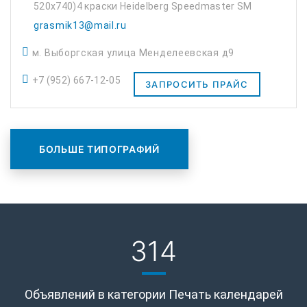
520х740)4 краски Heidelberg Speedmaster SM
52-5(20х360)5 красок Фальцовка Stahlfolder
grasmik13@mail.ru
KD 56/6 KTL-FD 6+2 — 6 паралельных + 2
м. Выборгская улица Менделеевская д9
перпенд...
+7 (952) 667-12-05
ЗАПРОСИТЬ ПРАЙС
БОЛЬШЕ ТИПОГРАФИЙ
314
Объявлений в категории Печать календарей