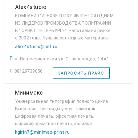
Alex4studio
КОМПАНИЯ "ALEX4STUDIO" ЯВЛЯЕТСЯ ОДНИМ
ИЗ ЛИДЕРОВ ПРОИЗВОДСТВА ПОЛИГРАФИИ
В " САНКТ ПЕТЕРБУРГЕ". Работаем на рынке
с 2002 года. Лучшие расходные материалы.
Стабильно высокое качество печати. Четкое
alex4studio@list.ru
соблюдение сроков выполнения заказов.
м. Новочеркасская ул. Стахановцев, 14 к1
Тщательный...
88129739056
ЗАПРОСИТЬ ПРАЙС
Минимакс
Универсальная типография полного цикла.
Выполняет все виды услуг, таких как:
цифровая печать, офсетная печать,
широкоформатная печать, заливка
полиуретановой смолой, калибровка, уф-
kgirin7@minimax-print.ru