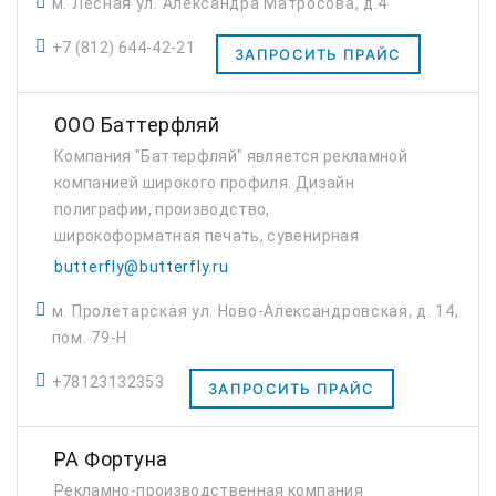
м. Лесная ул. Александра Матросова, д.4
+7 (812) 644-42-21
ЗАПРОСИТЬ ПРАЙС
ООО Баттерфляй
Компания "Баттерфляй" является рекламной
компанией широкого профиля. Дизайн
полиграфии, производство,
широкоформатная печать, сувенирная
продукция, оформление выставок и офисов
butterfly@butterfly.ru
продаж. Мы помогаем осуществлять выход
м. Пролетарская ул. Ново-Александровская, д. 14,
компании на выставки, продвига...
пом. 79-Н
+78123132353
ЗАПРОСИТЬ ПРАЙС
РА Фортуна
Рекламно-производственная компания