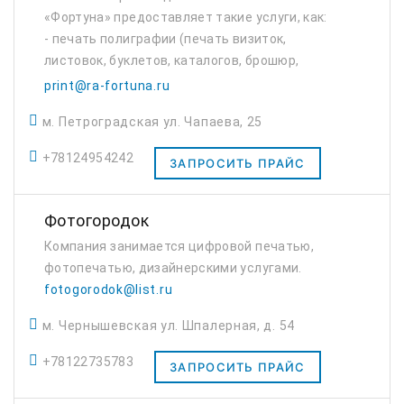
«Фортуна» предоставляет такие услуги, как:
- печать полиграфии (печать визиток,
листовок, буклетов, каталогов, брошюр,
бланков, конвертов, приглашений,
print@ra-fortuna.ru
блокнотов, стикеров, наклеек, этикеток,
м. Петроградская ул. Чапаева, 25
календарей, открыто...
+78124954242
ЗАПРОСИТЬ ПРАЙС
Фотогородок
Компания занимается цифровой печатью,
фотопечатью, дизайнерскими услугами.
fotogorodok@list.ru
м. Чернышевская ул. Шпалерная, д. 54
+78122735783
ЗАПРОСИТЬ ПРАЙС