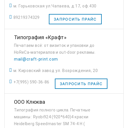
лакировка, термотрансфер, плоттерная
м. Горьковская ул.Чапаева, д.17, оф.430
резка, брошюровка, фальцовка...
89219374329
ЗАПРОСИТЬ ПРАЙС
Типография «Крафт»
Печатаем всё: от визиток и упаковки до
HoReCa-материалов и out-door рекламы.
mail@craft-print.com
м. Кировский завод ул. Возрождения, 20
+7(995) 590-36-86
ЗАПРОСИТЬ ПРАЙС
ООО Клюква
Типография полного цикла. Печатные
машины : Ryobi924 (920*640)4 краски
Heidelberg Speedmaster SM 74-4 H (