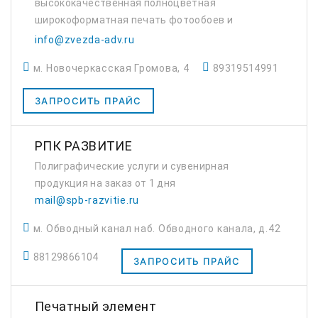
высококачественная полноцветная
широкоформатная печать фотообоев и
фотографий на холсте. Использование
info@zvezda-adv.ru
современного оборудования открывает
м. Новочеркасская Громова, 4
89319514991
большие возможности как в оформлении
ин...
ЗАПРОСИТЬ ПРАЙС
РПК РАЗВИТИЕ
Полиграфические услуги и сувенирная
продукция на заказ от 1 дня
mail@spb-razvitie.ru
м. Обводный канал наб. Обводного канала, д.42
88129866104
ЗАПРОСИТЬ ПРАЙС
Печатный элемент