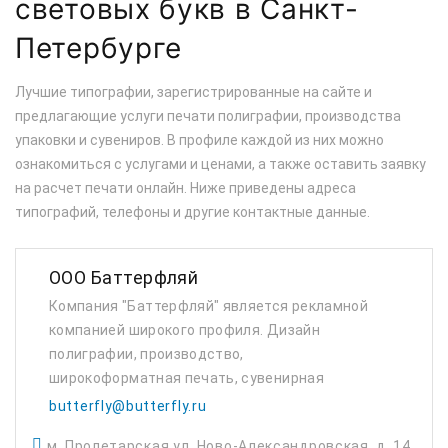
световых букв в Санкт-
Петербурге
Лучшие типографии, зарегистрированные на сайте и
предлагающие услуги печати полиграфии, производства
упаковки и сувениров. В профиле каждой из них можно
ознакомиться с услугами и ценами, а также оставить заявку
на расчет печати онлайн. Ниже приведены адреса
типографий, телефоны и другие контактные данные.
ООО Баттерфляй
Компания "Баттерфляй" является рекламной
компанией широкого профиля. Дизайн
полиграфии, производство,
широкоформатная печать, сувенирная
продукция, оформление выставок и офисов
butterfly@butterfly.ru
продаж. Мы помогаем осуществлять выход
м. Пролетарская ул. Ново-Александровская, д. 14,