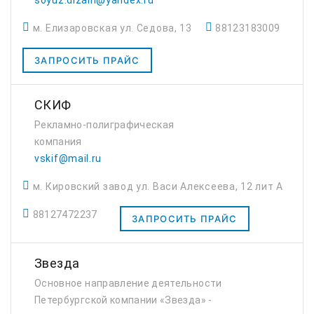
soyuz.dizain@yandex.ru
ассортимент и высокое качество
м. Елизаровская ул. Седова, 13
88123183009
сувенирной и полиграфической пр...
ЗАПРОСИТЬ ПРАЙС
СКИФ
Рекламно-полиграфическая
компания
vskif@mail.ru
м. Кировский завод ул. Васи Алексеева, 12 лит А
88127472237
ЗАПРОСИТЬ ПРАЙС
Звезда
Основное направление деятельности
Петербургской компании «Звезда» -