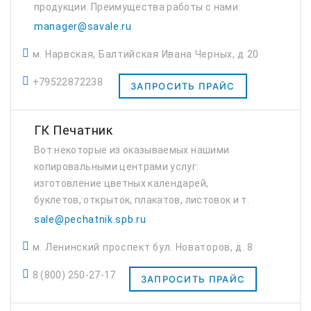
продукции. Преимущества работы с нами:
гибкая ценовая политика, индивидуальный
manager@savale.ru
подход, система бонусов и скидок,
м. Нарвская, Балтийская Ивана Черных, д 20
профессиональные к...
+79522872238
ЗАПРОСИТЬ ПРАЙС
ГК Печатник
Вот некоторые из оказываемых нашими
копировальными центрами услуг:
изготовление цветных календарей,
буклетов, открыток, плакатов, листовок и т.
д.; печать грамот, изготовление
sale@pechatnik.spb.ru
сертификатов и дипломов; ксерокопия и
м. Ленинский проспект бул. Новаторов, д. 8
широкоформатная печать; печ...
8 (800) 250-27-17
ЗАПРОСИТЬ ПРАЙС