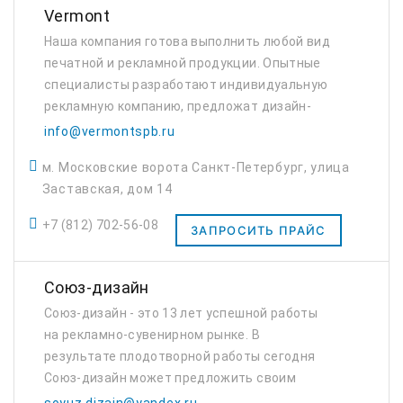
Vermont
Наша компания готова выполнить любой вид
печатной и рекламной продукции. Опытные
специалисты разработают индивидуальную
рекламную компанию, предложат дизайн-
макет продукции. Благодаря командной
info@vermontspb.ru
работе нам удается реализовывать сложные
м. Московские ворота Санкт-Петербург, улица
и масштабные...
Заставская, дом 14
+7 (812) 702-56-08
ЗАПРОСИТЬ ПРАЙС
Союз-дизайн
Союз-дизайн - это 13 лет успешной работы
на рекламно-сувенирном рынке. В
результате плодотворной работы сегодня
Союз-дизайн может предложить своим
клиентам: конкурентные цены, широкий