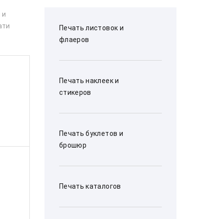
 и
ати
Печать листовок и
флаеров
Печать наклеек и
стикеров
Печать буклетов и
брошюр
Печать каталогов