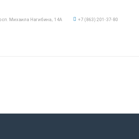
осп. Михаила Нагибина, 14А
+7 (863) 201-37-80