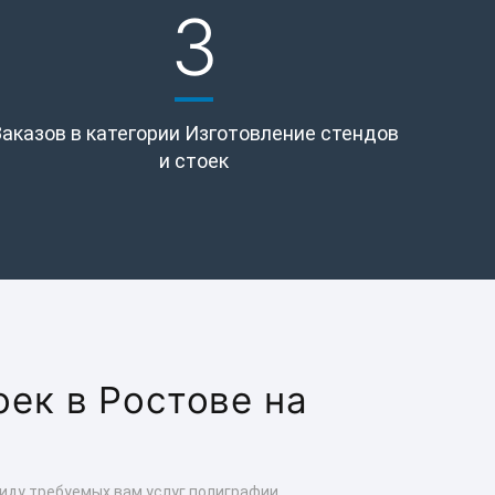
3
Заказов в категории Изготовление стендов
и стоек
оек в Ростове на
иду требуемых вам услуг полиграфии.