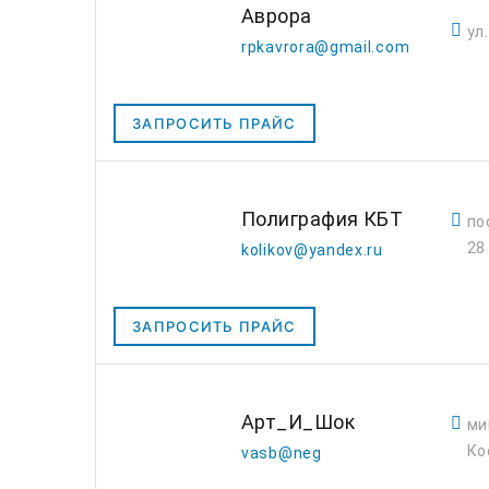
Аврора
ул
rpkavrora@gmail.com
ЗАПРОСИТЬ ПРАЙС
Полиграфия КБТ
по
28
kolikov@yandex.ru
ЗАПРОСИТЬ ПРАЙС
Арт_И_Шок
ми
Ко
vasb@neg