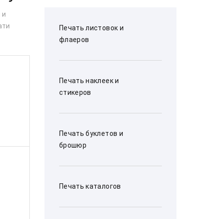
 и
ати
Печать листовок и
флаеров
Печать наклеек и
стикеров
Печать буклетов и
брошюр
Печать каталогов