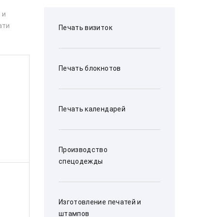
 и
ати
Печать визиток
Печать блокнотов
Печать календарей
Производство
спецодежды
Изготовление печатей и
штампов