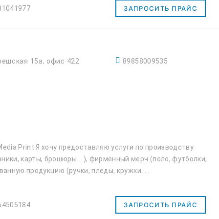
31041977
ЗАПРОСИТЬ ПРАЙС
решская 15а, офис 422
89858009535
edia Print Я хочу предоставляю услуги по производству
ики, карты, брошюры. . ), фирменный мерч (поло, футболки,
ованную продукцию (ручки, пледы, кружки. ...
64505184
ЗАПРОСИТЬ ПРАЙС