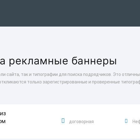
на рекламные баннеры
ли сайта, так и типографии для поиска подрядчиков. Это отличн
откликаются только зарегистрированные и проверенные типогра
из
ом
договорная
Не