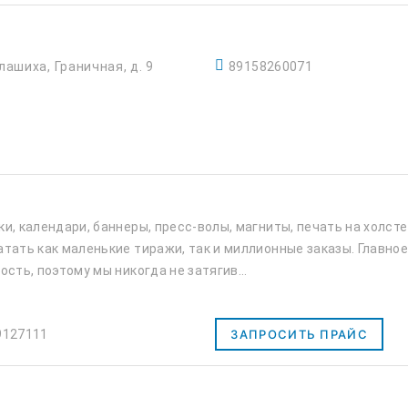
лашиха, Граничная, д. 9
89158260071
и, календари, баннеры, пресс-волы, магниты, печать на холсте
атать как маленькие тиражи, так и миллионные заказы. Главно
ость, поэтому мы никогда не затягив...
9127111
ЗАПРОСИТЬ ПРАЙС