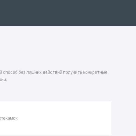
ый способ без лишних действий получить конкретные
фии.
фтекамск